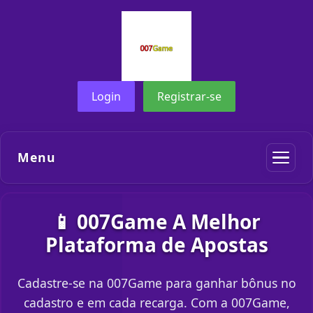
Login
Registrar-se
Menu
📱 007Game A Melhor
Plataforma de Apostas
Cadastre-se na 007Game para ganhar bônus no
cadastro e em cada recarga. Com a 007Game,