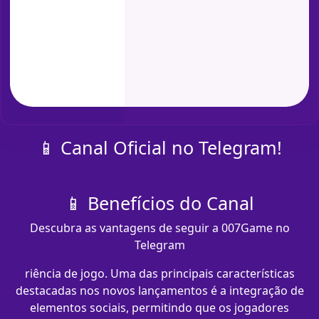
📱 Canal Oficial no Telegram!
📱 Benefícios do Canal
Descubra as vantagens de seguir a 007Game no
Telegram
riência de jogo. Uma das principais características
destacadas nos novos lançamentos é a integração de
elementos sociais, permitindo que os jogadores