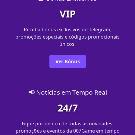
VIP
Receba bônus exclusivos do Telegram,
promoções especiais e códigos promocionais
únicos!
Ver Bônus
📢 Notícias em Tempo Real
24/7
Fique por dentro de todas as novidades,
promoções e eventos da 007Game em tempo