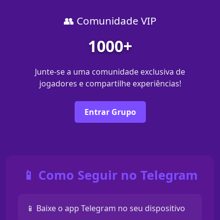
👥 Comunidade VIP
1000+
Junte-se a uma comunidade exclusiva de
jogadores e compartilhe experiências!
Entrar Grupo
📱 Como Seguir no Telegram
📱 Baixe o app Telegram no seu dispositivo