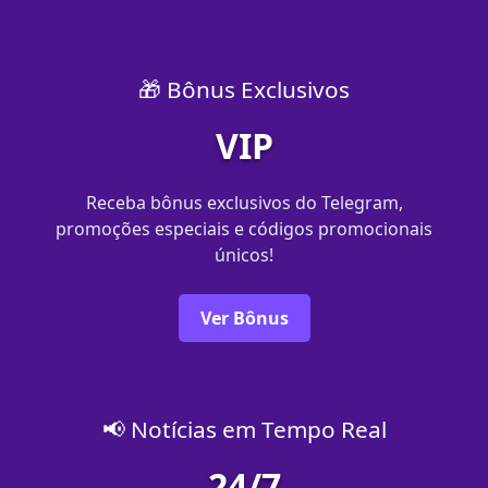
🎁 Bônus Exclusivos
VIP
Receba bônus exclusivos do Telegram,
promoções especiais e códigos promocionais
únicos!
Ver Bônus
📢 Notícias em Tempo Real
24/7