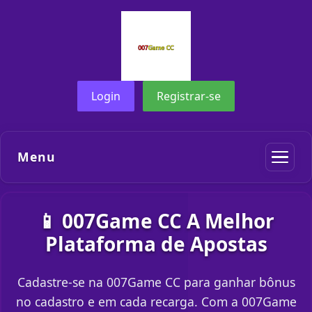
Login
Registrar-se
Menu
📱 007Game CC A Melhor
Plataforma de Apostas
Cadastre-se na 007Game CC para ganhar bônus
no cadastro e em cada recarga. Com a 007Game