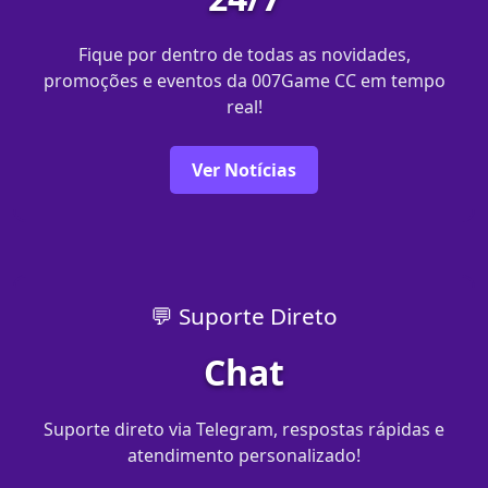
Fique por dentro de todas as novidades,
promoções e eventos da 007Game CC em tempo
real!
Ver Notícias
💬 Suporte Direto
Chat
Suporte direto via Telegram, respostas rápidas e
atendimento personalizado!