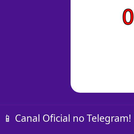
📱 Canal Oficial no Telegram!