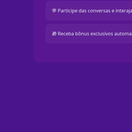
💬 Participe das conversas e interaj
🎁 Receba bônus exclusivos autom