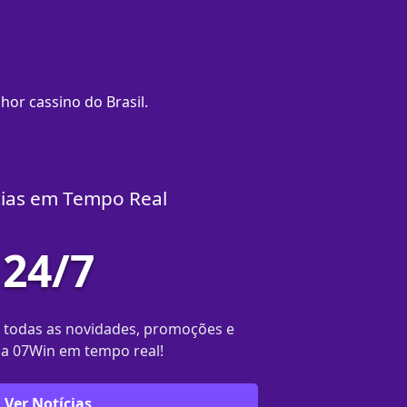
hor cassino do Brasil.
cias em Tempo Real
24/7
e todas as novidades, promoções e
a 07Win em tempo real!
Ver Notícias