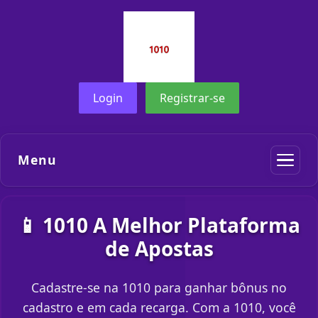
Login
Registrar-se
Menu
📱 1010 A Melhor Plataforma
de Apostas
Cadastre-se na 1010 para ganhar bônus no
cadastro e em cada recarga. Com a 1010, você