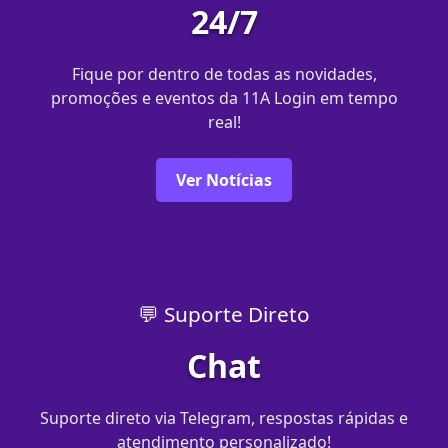
24/7
Fique por dentro de todas as novidades,
promoções e eventos da 11A Login em tempo
real!
Ver Notícias
💬 Suporte Direto
Chat
Suporte direto via Telegram, respostas rápidas e
atendimento personalizado!