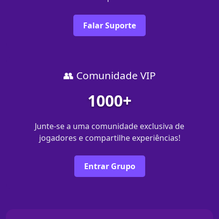
Falar Suporte
👥 Comunidade VIP
1000+
Junte-se a uma comunidade exclusiva de
jogadores e compartilhe experiências!
Entrar Grupo