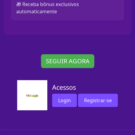
🎁 Receba bônus exclusivos
automaticamente
SEGUIR AGORA
Acessos
Login
Registrar-se