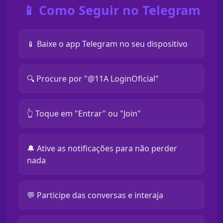
📱 Como Seguir no Telegram
📱 Baixe o app Telegram no seu dispositivo
🔍 Procure por "@11A LoginOficial"
👆 Toque em "Entrar" ou "Join"
🔔 Ative as notificações para não perder
nada
💬 Participe das conversas e interaja