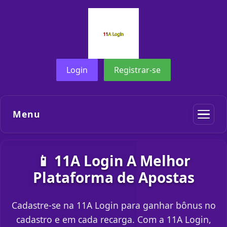
Login
Registrar-se
Menu
📱 11A Login A Melhor
Plataforma de Apostas
Cadastre-se na 11A Login para ganhar bônus no
cadastro e em cada recarga. Com a 11A Login,