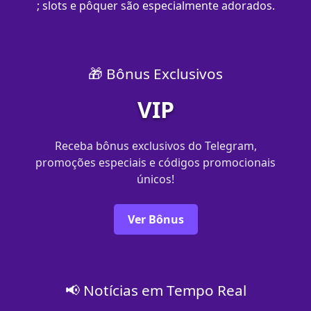
; slots e pôquer são especialmente adorados.
🎁 Bônus Exclusivos
VIP
Receba bônus exclusivos do Telegram,
promoções especiais e códigos promocionais
únicos!
Ver Bônus
📢 Notícias em Tempo Real