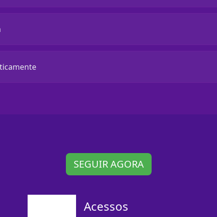
a
aticamente
SEGUIR AGORA
Acessos