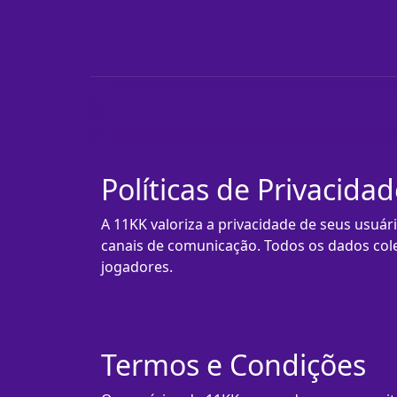
Políticas de Privacida
A 11KK valoriza a privacidade de seus usuá
canais de comunicação. Todos os dados cole
jogadores.
Termos e Condições