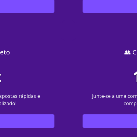
reto
👥 
t
espostas rápidas e
Junte-se a uma com
lizado!
compa
e