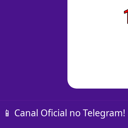
📱 Canal Oficial no Telegram!