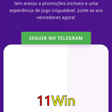
tem acesso a promoções incríveis e uma
experiência de jogo inigualável. Junte-se aos
vencedores agora!
SEGUIR NO TELEGRAM