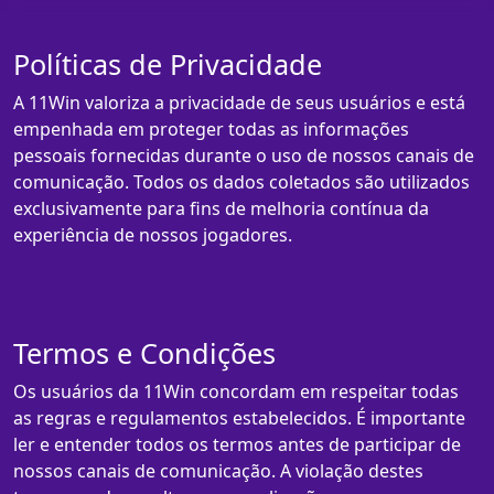
Políticas de Privacidade
A 11Win valoriza a privacidade de seus usuários e está
empenhada em proteger todas as informações
pessoais fornecidas durante o uso de nossos canais de
comunicação. Todos os dados coletados são utilizados
exclusivamente para fins de melhoria contínua da
experiência de nossos jogadores.
Termos e Condições
Os usuários da 11Win concordam em respeitar todas
as regras e regulamentos estabelecidos. É importante
ler e entender todos os termos antes de participar de
nossos canais de comunicação. A violação destes