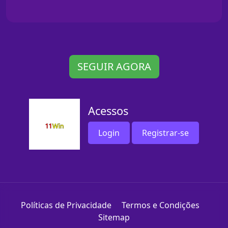
SEGUIR AGORA
Acessos
Login
Registrar-se
Políticas de Privacidade
Termos e Condições
Sitemap