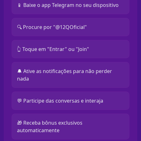
📱 Baixe o app Telegram no seu dispositivo
🔍 Procure por "@12QOficial"
👆 Toque em "Entrar" ou "Join"
🔔 Ative as notificações para não perder
nada
💬 Participe das conversas e interaja
🎁 Receba bônus exclusivos
automaticamente