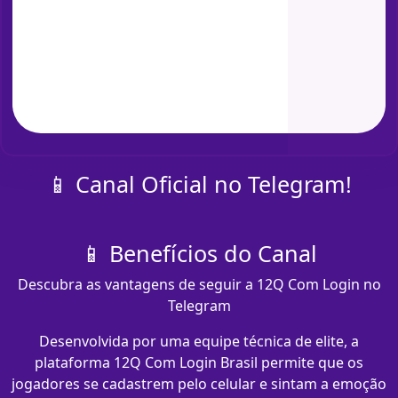
📱 Canal Oficial no Telegram!
📱 Benefícios do Canal
Descubra as vantagens de seguir a 12Q Com Login no
Telegram
Desenvolvida por uma equipe técnica de elite, a
plataforma 12Q Com Login Brasil permite que os
jogadores se cadastrem pelo celular e sintam a emoção