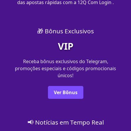
das apostas rápidas com a 12Q Com Login .
🎁 Bônus Exclusivos
VIP
Receba bônus exclusivos do Telegram,
promoções especiais e códigos promocionais
únicos!
Ver Bônus
📢 Notícias em Tempo Real