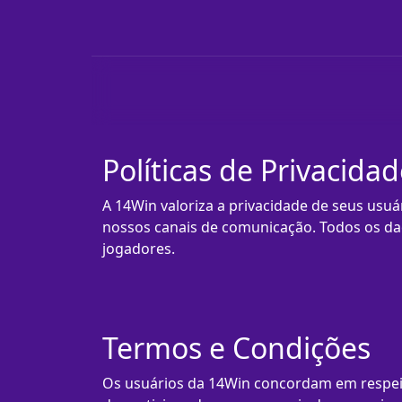
Políticas de Privacida
A 14Win valoriza a privacidade de seus usu
nossos canais de comunicação. Todos os dad
jogadores.
Termos e Condições
Os usuários da 14Win concordam em respeita