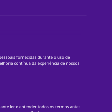
pessoais fornecidas durante o uso de
elhoria contínua da experiência de nossos
ante ler e entender todos os termos antes