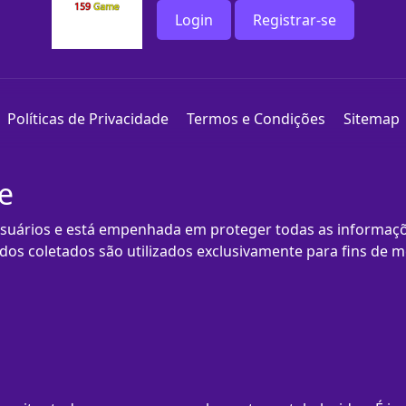
Login
Registrar-se
Políticas de Privacidade
Termos e Condições
Sitemap
de
 usuários e está empenhada em proteger todas as informaçõ
os coletados são utilizados exclusivamente para fins de m