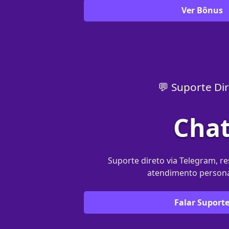
Ver Bônus
💬 Suporte Di
Cha
Suporte direto via Telegram, r
atendimento persona
Falar Suport