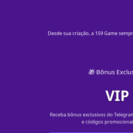
Desde sua criação, a 159 Game sempre
🎁 Bônus Exclu
VIP
Receba bônus exclusivos do Telegra
e códigos promocionai