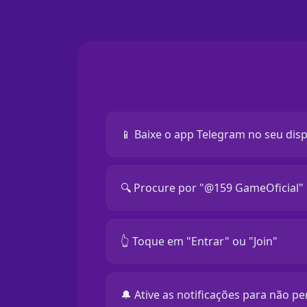
📱 Baixe o app Telegram no seu disp
🔍 Procure por "@159 GameOficial"
👆 Toque em "Entrar" ou "Join"
🔔 Ative as notificações para não p