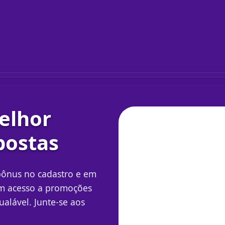
elhor
postas
bônus no cadastro e em
em acesso a promoções
ualável. Junte-se aos