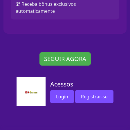
🎁 Receba bônus exclusivos
automaticamente
SEGUIR AGORA
Acessos
Login
Registrar-se