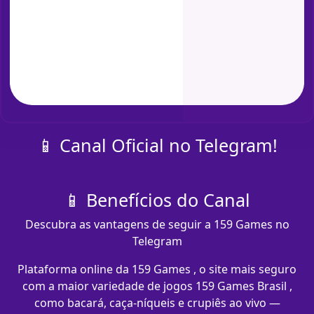
📱 Canal Oficial no Telegram!
📱 Benefícios do Canal
Descubra as vantagens de seguir a 159 Games no
Telegram
Plataforma online da 159 Games , o site mais seguro
com a maior variedade de jogos 159 Games Brasil ,
como bacará, caça-níqueis e crupiês ao vivo —