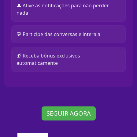
🔔 Ative as notificações para não perder
nada
💬 Participe das conversas e interaja
🎁 Receba bônus exclusivos
automaticamente
SEGUIR AGORA