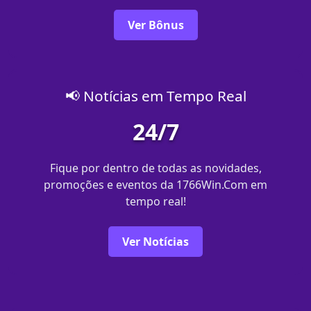
Ver Bônus
📢 Notícias em Tempo Real
24/7
Fique por dentro de todas as novidades,
promoções e eventos da 1766Win.Com em
tempo real!
Ver Notícias