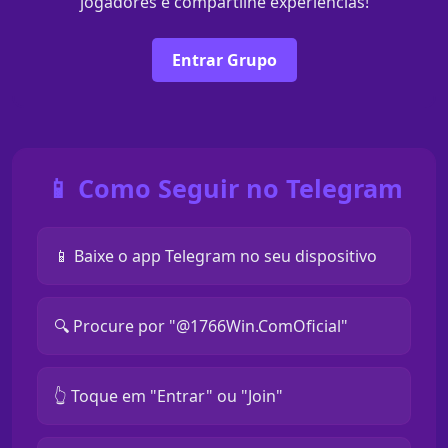
jogadores e compartilhe experiências!
Entrar Grupo
📱 Como Seguir no Telegram
📱 Baixe o app Telegram no seu dispositivo
🔍 Procure por "@1766Win.ComOficial"
👆 Toque em "Entrar" ou "Join"