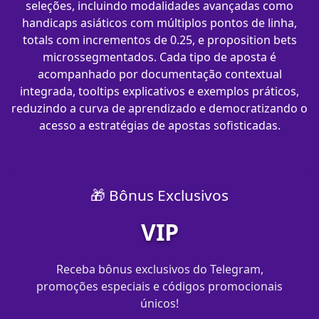
seleções, incluindo modalidades avançadas como
handicaps asiáticos com múltiplos pontos de linha,
totals com incrementos de 0.25, e proposition bets
microssegmentados. Cada tipo de aposta é
acompanhado por documentação contextual
integrada, tooltips explicativos e exemplos práticos,
reduzindo a curva de aprendizado e democratizando o
acesso a estratégias de apostas sofisticadas.
🎁 Bônus Exclusivos
VIP
Receba bônus exclusivos do Telegram,
promoções especiais e códigos promocionais
únicos!