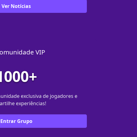
Ver Notícias
Comunidade VIP
1000+
unidade exclusiva de jogadores e
rtilhe experiências!
Entrar Grupo