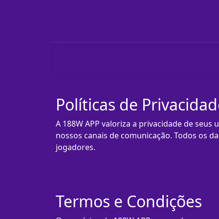
Políticas de Privacida
A 188W APP valoriza a privacidade de seus
nossos canais de comunicação. Todos os dad
jogadores.
Termos e Condições