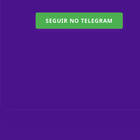
SEGUIR NO TELEGRAM