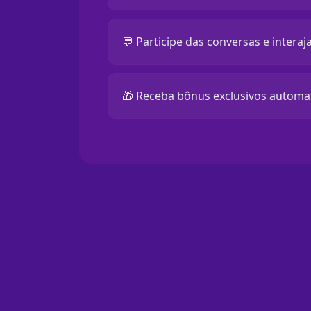
💬 Participe das conversas e interaj
🎁 Receba bônus exclusivos autom