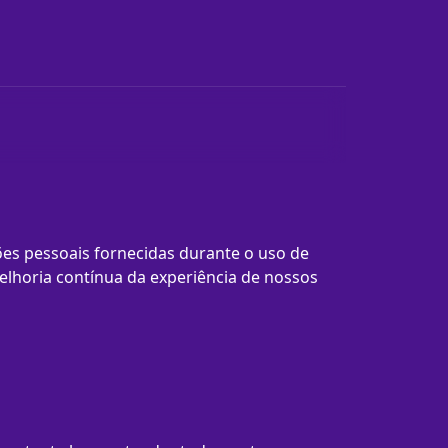
es pessoais fornecidas durante o uso de
elhoria contínua da experiência de nossos