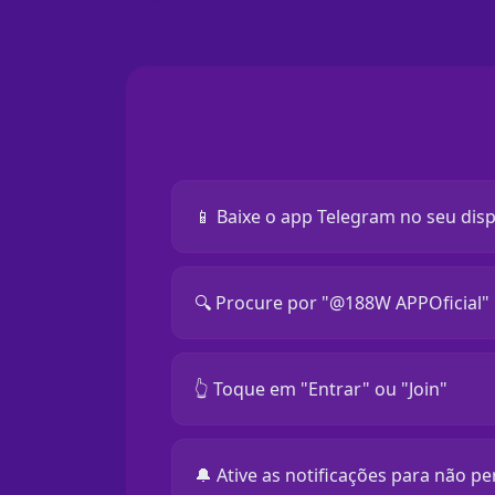
📱 Baixe o app Telegram no seu disp
🔍 Procure por "@188W APPOficial"
👆 Toque em "Entrar" ou "Join"
🔔 Ative as notificações para não p