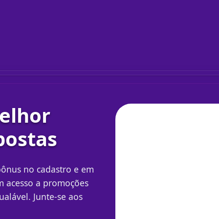
elhor
postas
bônus no cadastro e em
em acesso a promoções
ualável. Junte-se aos