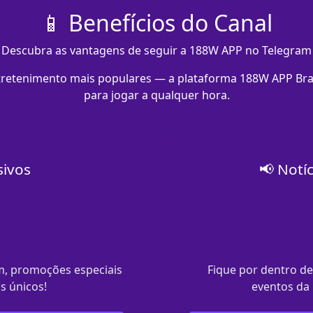
📱 Benefícios do Canal
Descubra as vantagens de seguir a 188W APP no Telegram
etenimento mais populares — a plataforma 188W APP Brasil
para jogar a qualquer hora.
sivos
📢 Notí
m, promoções especiais
Fique por dentro d
s únicos!
eventos da