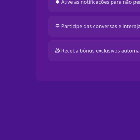
🔔 Ative as notificações para não p
💬 Participe das conversas e interaj
🎁 Receba bônus exclusivos autom