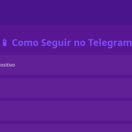
📱 Como Seguir no Telegram
ositivo