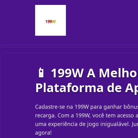
📱 199W A Melho
Plataforma de A
Cadastre-se na 199W para ganhar bônus
recarga. Com a 199W, você tem acesso a
uma experiência de jogo inigualável. J
agora!