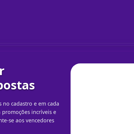
r
postas
 no cadastro e em cada
 promoções incríveis e
unte-se aos vencedores