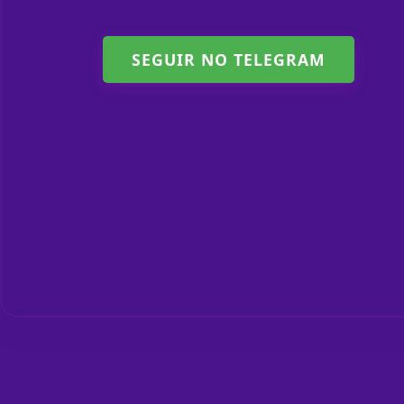
SEGUIR NO TELEGRAM