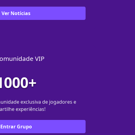
Ver Notícias
Comunidade VIP
1000+
unidade exclusiva de jogadores e
rtilhe experiências!
Entrar Grupo