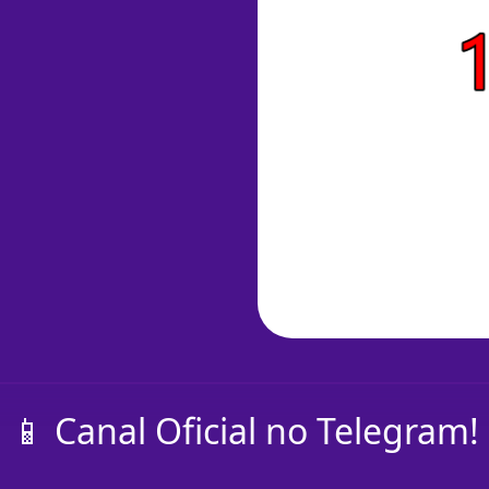
📱 Canal Oficial no Telegram!