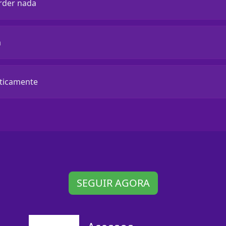
erder nada
a
aticamente
SEGUIR AGORA