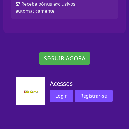
🎁 Receba bônus exclusivos
automaticamente
SEGUIR AGORA
Acessos
Login
Registrar-se