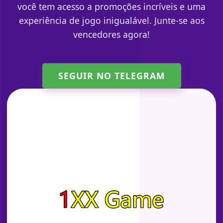
você tem acesso a promoções incríveis e uma
experiência de jogo inigualável. Junte-se aos
vencedores agora!
SEGUIR NO TELEGRAM