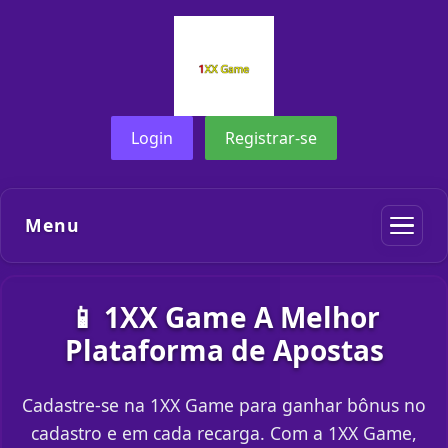
Login
Registrar-se
Menu
📱 1XX Game A Melhor
Plataforma de Apostas
Cadastre-se na 1XX Game para ganhar bônus no
cadastro e em cada recarga. Com a 1XX Game,