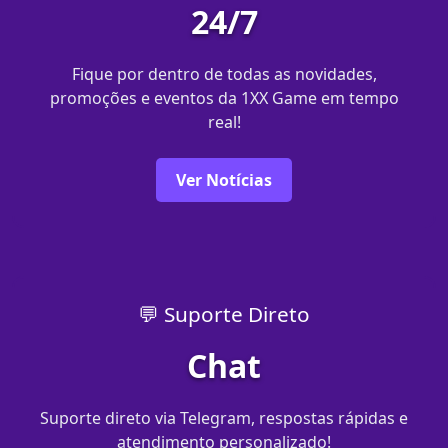
24/7
Fique por dentro de todas as novidades,
promoções e eventos da 1XX Game em tempo
real!
Ver Notícias
💬 Suporte Direto
Chat
Suporte direto via Telegram, respostas rápidas e
atendimento personalizado!