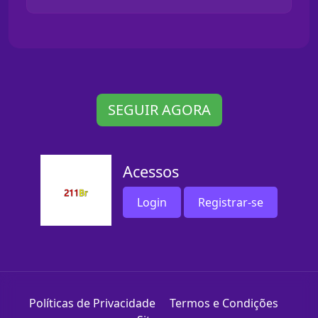
SEGUIR AGORA
Acessos
Login
Registrar-se
Políticas de Privacidade
Termos e Condições