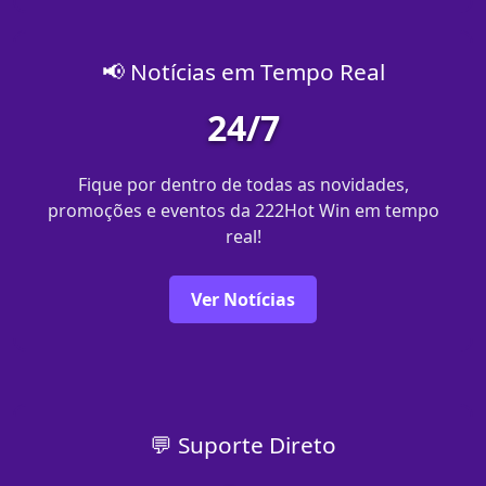
📢 Notícias em Tempo Real
24/7
Fique por dentro de todas as novidades,
promoções e eventos da 222Hot Win em tempo
real!
Ver Notícias
💬 Suporte Direto