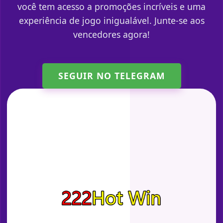
você tem acesso a promoções incríveis e uma
experiência de jogo inigualável. Junte-se aos
vencedores agora!
SEGUIR NO TELEGRAM