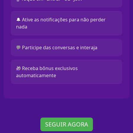
🔔 Ative as notificações para não perder
nada
💬 Participe das conversas e interaja
🎁 Receba bônus exclusivos
automaticamente
SEGUIR AGORA