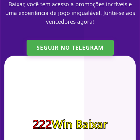
Baixar, você tem acesso a promoções incríveis e
uma experiência de jogo inigualável. Junte-se aos
vencedores agora!
SEGUIR NO TELEGRAM