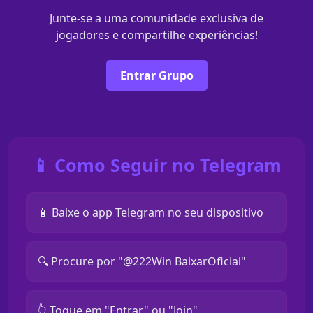
Junte-se a uma comunidade exclusiva de
jogadores e compartilhe experiências!
Entrar Grupo
📱 Como Seguir no Telegram
📱 Baixe o app Telegram no seu dispositivo
🔍 Procure por "@222Win BaixarOficial"
👆 Toque em "Entrar" ou "Join"