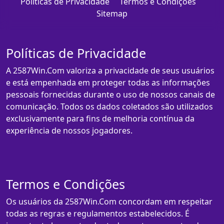
Políticas de Privacidade
Termos e Condições
Sitemap
Políticas de Privacidade
A 2587Win.Com valoriza a privacidade de seus usuários
e está empenhada em proteger todas as informações
pessoais fornecidas durante o uso de nossos canais de
comunicação. Todos os dados coletados são utilizados
exclusivamente para fins de melhoria contínua da
experiência de nossos jogadores.
Termos e Condições
Os usuários da 2587Win.Com concordam em respeitar
todas as regras e regulamentos estabelecidos. É