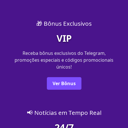
🎁 Bônus Exclusivos
VIP
Receba bônus exclusivos do Telegram,
promoções especiais e códigos promocionais
únicos!
Ver Bônus
📢 Notícias em Tempo Real
24/7