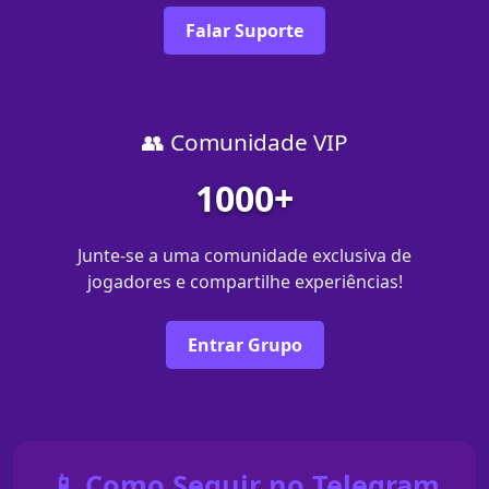
Falar Suporte
👥 Comunidade VIP
1000+
Junte-se a uma comunidade exclusiva de
jogadores e compartilhe experiências!
Entrar Grupo
📱 Como Seguir no Telegram