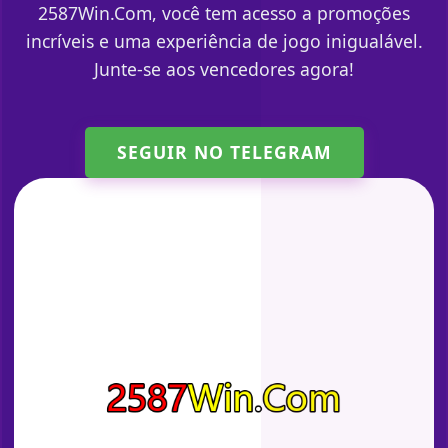
2587Win.Com, você tem acesso a promoções
incríveis e uma experiência de jogo inigualável.
Junte-se aos vencedores agora!
SEGUIR NO TELEGRAM