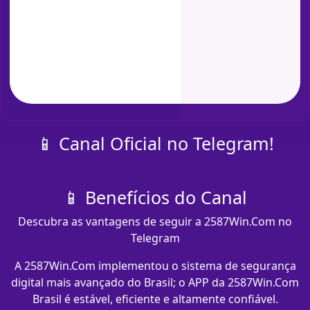
📱 Canal Oficial no Telegram!
📱 Benefícios do Canal
Descubra as vantagens de seguir a 2587Win.Com no
Telegram
A 2587Win.Com implementou o sistema de segurança
digital mais avançado do Brasil; o APP da 2587Win.Com
Brasil é estável, eficiente e altamente confiável.