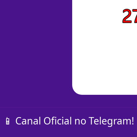
📱 Canal Oficial no Telegram!