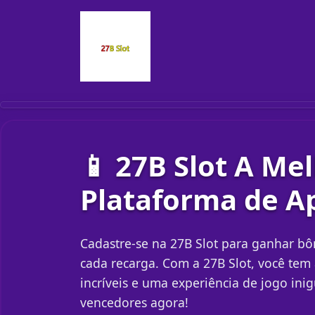
📱 27B Slot A Me
Plataforma de A
Cadastre-se na 27B Slot para ganhar b
cada recarga. Com a 27B Slot, você tem
incríveis e uma experiência de jogo inig
vencedores agora!