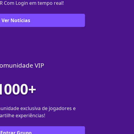
R Com Login em tempo real!
Ver Notícias
Comunidade VIP
1000+
unidade exclusiva de jogadores e
rtilhe experiências!
Entrar Grupo