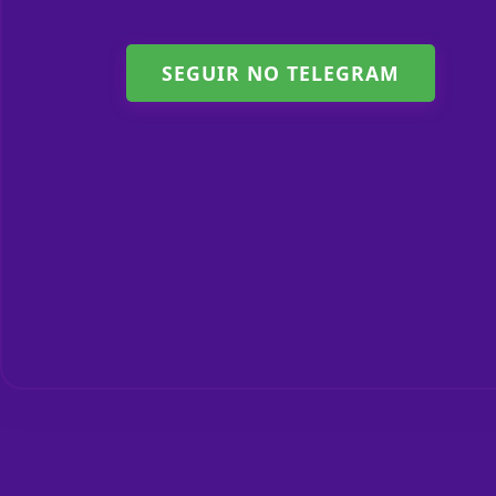
SEGUIR NO TELEGRAM