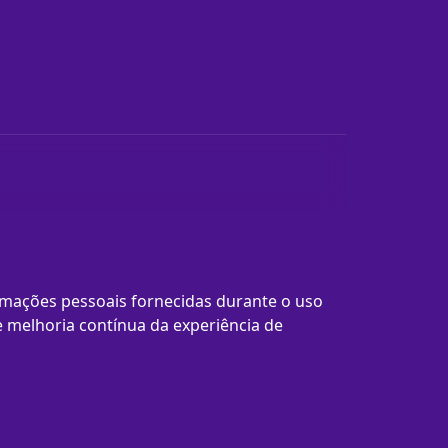
rmações pessoais fornecidas durante o uso
e melhoria contínua da experiência de