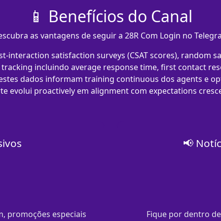
📱 Benefícios do Canal
scubra as vantagens de seguir a 28R Com Login no Teleg
t-interaction satisfaction surveys (CSAT scores), random s
tracking incluindo average response time, first contact reso
destes dados informam training continuous dos agents e o
te evolui proactively em alignment com expectations cresc
sivos
📢 Notí
m, promoções especiais
Fique por dentro d