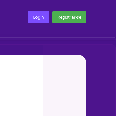
Login
Registrar-se