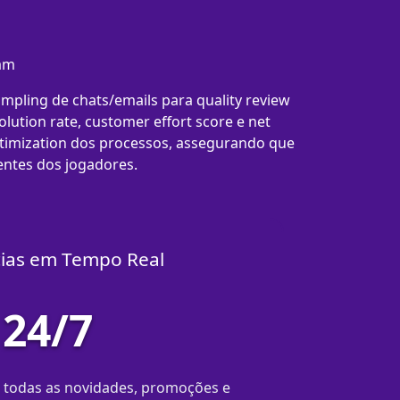
ram
ampling de chats/emails para quality review
lution rate, customer effort score e net
ptimization dos processos, assegurando que
entes dos jogadores.
cias em Tempo Real
24/7
e todas as novidades, promoções e