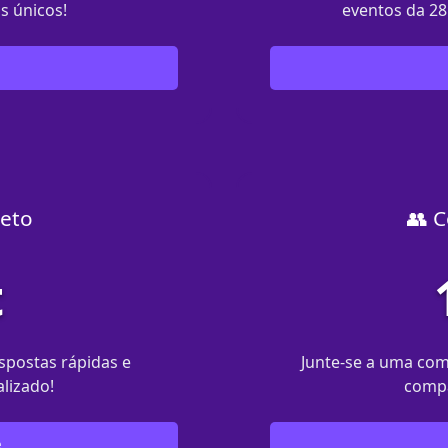
s únicos!
eventos da 28
reto
👥 
t
espostas rápidas e
Junte-se a uma com
lizado!
compa
e