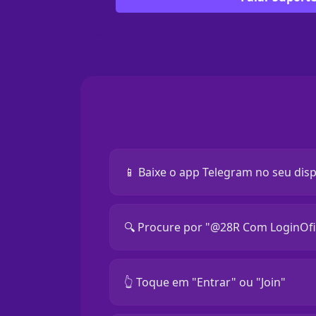
📱 Baixe o app Telegram no seu disp
🔍 Procure por "@28R Com LoginOfic
👆 Toque em "Entrar" ou "Join"