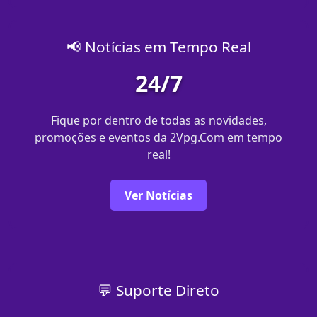
📢 Notícias em Tempo Real
24/7
Fique por dentro de todas as novidades,
promoções e eventos da 2Vpg.Com em tempo
real!
Ver Notícias
💬 Suporte Direto