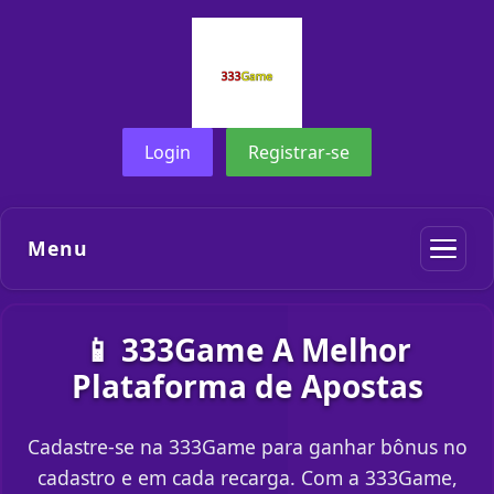
Login
Registrar-se
Menu
📱 333Game A Melhor
Plataforma de Apostas
Cadastre-se na 333Game para ganhar bônus no
cadastro e em cada recarga. Com a 333Game,