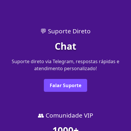
💬 Suporte Direto
Chat
Suporte direto via Telegram, respostas rápidas e
atendimento personalizado!
Falar Suporte
👥 Comunidade VIP
1000+