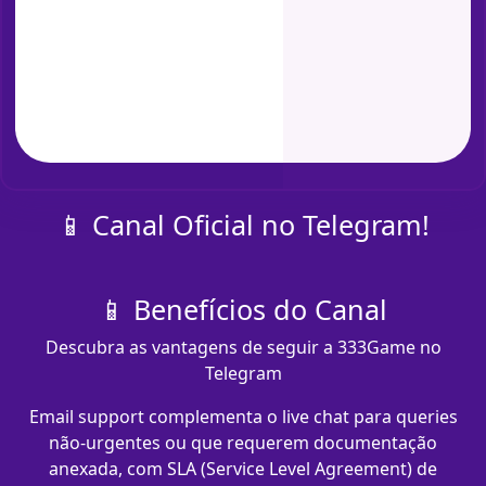
📱 Canal Oficial no Telegram!
📱 Benefícios do Canal
Descubra as vantagens de seguir a 333Game no
Telegram
Email support complementa o live chat para queries
não-urgentes ou que requerem documentação
anexada, com SLA (Service Level Agreement) de