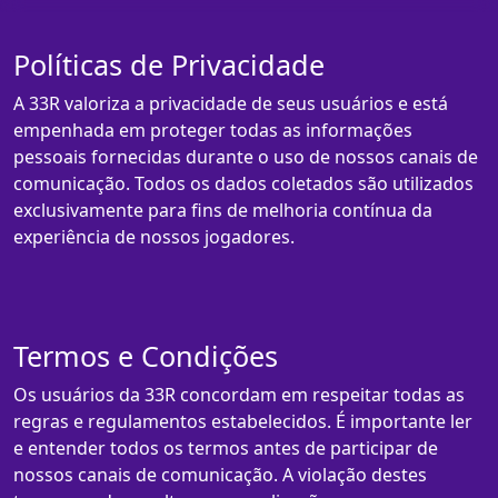
Políticas de Privacidade
A 33R valoriza a privacidade de seus usuários e está
empenhada em proteger todas as informações
pessoais fornecidas durante o uso de nossos canais de
comunicação. Todos os dados coletados são utilizados
exclusivamente para fins de melhoria contínua da
experiência de nossos jogadores.
Termos e Condições
Os usuários da 33R concordam em respeitar todas as
regras e regulamentos estabelecidos. É importante ler
e entender todos os termos antes de participar de
nossos canais de comunicação. A violação destes