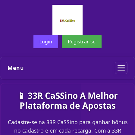
Login
Registrar-se
Menu
📱 33R CaSSino A Melhor
Plataforma de Apostas
Cadastre-se na 33R CaSSino para ganhar bônus
no cadastro e em cada recarga. Com a 33R