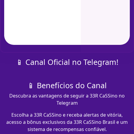
📱 Canal Oficial no Telegram!
📱 Benefícios do Canal
Descubra as vantagens de seguir a 33R CaSSino no
Telegram
Escolha a 33R CaSSino e receba alertas de vitória,
acesso a bônus exclusivos da 33R CaSSino Brasil e um
sistema de recompensas confiável.