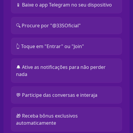
📱 Baixe o app Telegram no seu dispositivo
🔍 Procure por "@33SOficial"
👆 Toque em "Entrar" ou "Join"
🔔 Ative as notificações para não perder
nada
💬 Participe das conversas e interaja
🎁 Receba bônus exclusivos
automaticamente