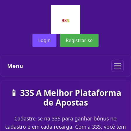
Login
Registrar-se
Menu
📱 33S A Melhor Plataforma
de Apostas
Cadastre-se na 33S para ganhar bônus no
cadastro e em cada recarga. Com a 33S, você tem