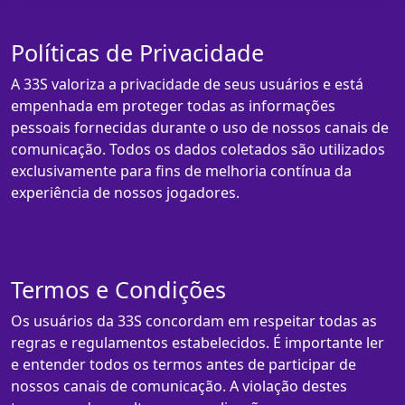
Políticas de Privacidade
A 33S valoriza a privacidade de seus usuários e está
empenhada em proteger todas as informações
pessoais fornecidas durante o uso de nossos canais de
comunicação. Todos os dados coletados são utilizados
exclusivamente para fins de melhoria contínua da
experiência de nossos jogadores.
Termos e Condições
Os usuários da 33S concordam em respeitar todas as
regras e regulamentos estabelecidos. É importante ler
e entender todos os termos antes de participar de
nossos canais de comunicação. A violação destes