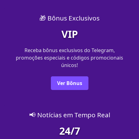
🎁 Bônus Exclusivos
VIP
Receba bônus exclusivos do Telegram,
promoções especiais e códigos promocionais
únicos!
Ver Bônus
📢 Notícias em Tempo Real
24/7