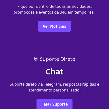
Fique por dentro de todas as novidades,
promoções e eventos da 34C em tempo real!
Ver Notícias
💬 Suporte Direto
Chat
Suporte direto via Telegram, respostas rápidas e
atendimento personalizado!
Falar Suporte