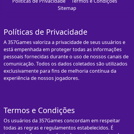
Políticas de Privacidade
Termos e Condições
Sitemap
Políticas de Privacidade
A 357Games valoriza a privacidade de seus usuários e
está empenhada em proteger todas as informações
pessoais fornecidas durante o uso de nossos canais de
comunicação. Todos os dados coletados são utilizados
exclusivamente para fins de melhoria contínua da
experiência de nossos jogadores.
Termos e Condições
Os usuários da 357Games concordam em respeitar
todas as regras e regulamentos estabelecidos. É