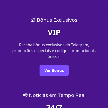
🎁 Bônus Exclusivos
VIP
Receba bônus exclusivos do Telegram,
promoções especiais e códigos promocionais
únicos!
Ver Bônus
📢 Notícias em Tempo Real
24/7