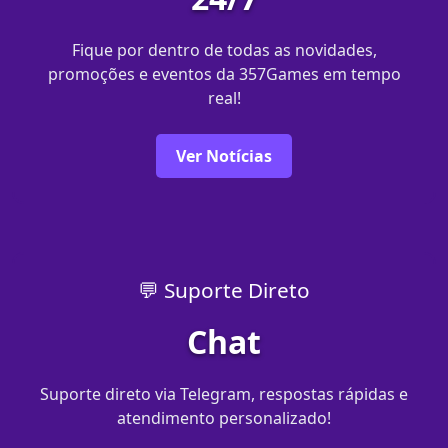
Fique por dentro de todas as novidades,
promoções e eventos da 357Games em tempo
real!
Ver Notícias
💬 Suporte Direto
Chat
Suporte direto via Telegram, respostas rápidas e
atendimento personalizado!