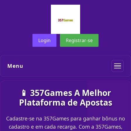
Login
Registrar-se
Menu
📱 357Games A Melhor
Plataforma de Apostas
Cadastre-se na 357Games para ganhar bônus no
cadastro e em cada recarga. Com a 357Games,