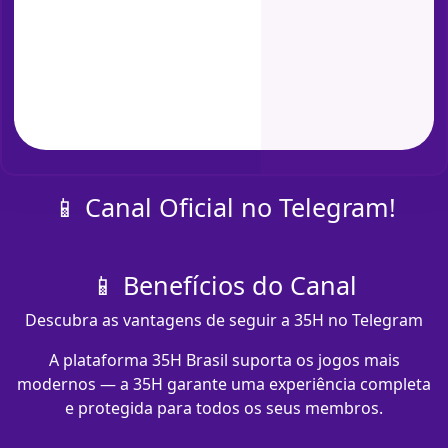
📱 Canal Oficial no Telegram!
📱 Benefícios do Canal
Descubra as vantagens de seguir a 35H no Telegram
A plataforma 35H Brasil suporta os jogos mais
modernos — a 35H garante uma experiência completa
e protegida para todos os seus membros.