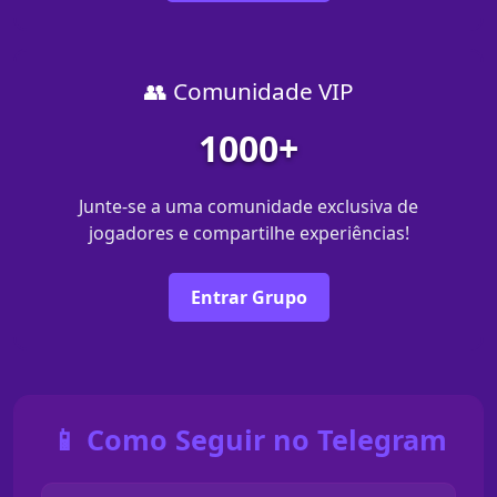
👥 Comunidade VIP
1000+
Junte-se a uma comunidade exclusiva de
jogadores e compartilhe experiências!
Entrar Grupo
📱 Como Seguir no Telegram