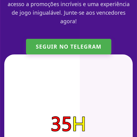
acesso a promoções incríveis e uma experiência
de jogo inigualável. Junte-se aos vencedores
agora!
SEGUIR NO TELEGRAM