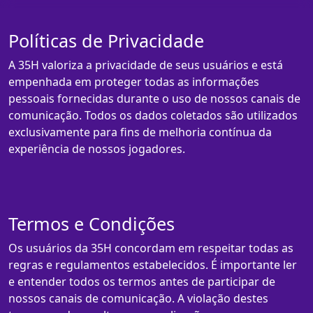
Políticas de Privacidade
A 35H valoriza a privacidade de seus usuários e está
empenhada em proteger todas as informações
pessoais fornecidas durante o uso de nossos canais de
comunicação. Todos os dados coletados são utilizados
exclusivamente para fins de melhoria contínua da
experiência de nossos jogadores.
Termos e Condições
Os usuários da 35H concordam em respeitar todas as
regras e regulamentos estabelecidos. É importante ler
e entender todos os termos antes de participar de
nossos canais de comunicação. A violação destes