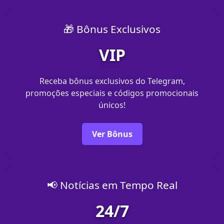
🎁 Bônus Exclusivos
VIP
Receba bônus exclusivos do Telegram,
promoções especiais e códigos promocionais
únicos!
Ver Bônus
📢 Notícias em Tempo Real
24/7