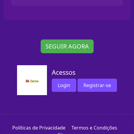
SEGUIR AGORA
Acessos
Login
Registrar-se
Políticas de Privacidade
Termos e Condições