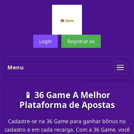
Login
Registrar-se
Menu
📱 36 Game A Melhor
Plataforma de Apostas
Cadastre-se na 36 Game para ganhar bônus no
cadastro e em cada recarga. Com a 36 Game, você