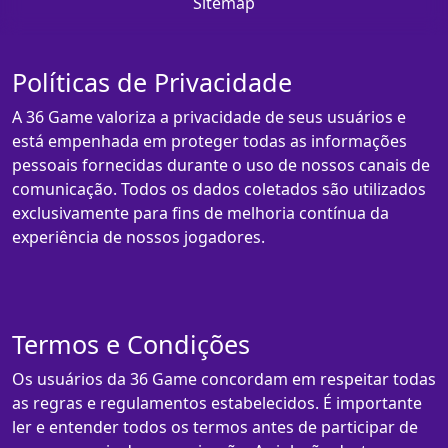
Sitemap
Políticas de Privacidade
A 36 Game valoriza a privacidade de seus usuários e
está empenhada em proteger todas as informações
pessoais fornecidas durante o uso de nossos canais de
comunicação. Todos os dados coletados são utilizados
exclusivamente para fins de melhoria contínua da
experiência de nossos jogadores.
Termos e Condições
Os usuários da 36 Game concordam em respeitar todas
as regras e regulamentos estabelecidos. É importante
ler e entender todos os termos antes de participar de