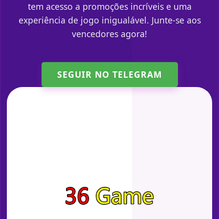
tem acesso a promoções incríveis e uma
experiência de jogo inigualável. Junte-se aos
vencedores agora!
SEGUIR NO TELEGRAM