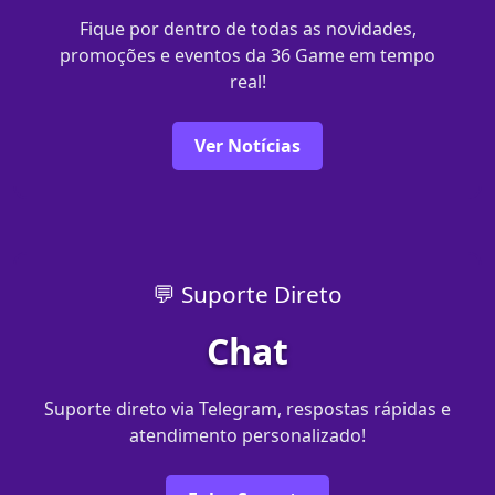
Fique por dentro de todas as novidades,
promoções e eventos da 36 Game em tempo
real!
Ver Notícias
💬 Suporte Direto
Chat
Suporte direto via Telegram, respostas rápidas e
atendimento personalizado!