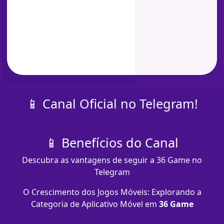
📱 Canal Oficial no Telegram!
📱 Benefícios do Canal
Descubra as vantagens de seguir a 36 Game no
Telegram
O Crescimento dos Jogos Móveis: Explorando a
Categoria de Aplicativo Móvel em
36 Game