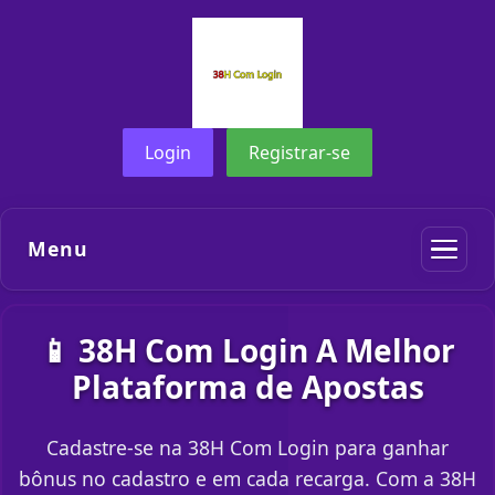
Login
Registrar-se
Menu
📱 38H Com Login A Melhor
Plataforma de Apostas
Cadastre-se na 38H Com Login para ganhar
bônus no cadastro e em cada recarga. Com a 38H