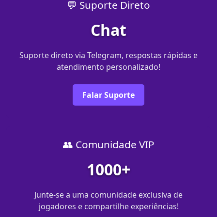
💬 Suporte Direto
Chat
Suporte direto via Telegram, respostas rápidas e
atendimento personalizado!
Falar Suporte
👥 Comunidade VIP
1000+
Junte-se a uma comunidade exclusiva de
jogadores e compartilhe experiências!