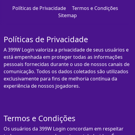
Políticas de Privacidade
Termos e Condições
Sitemap
Políticas de Privacidade
A 399W Login valoriza a privacidade de seus usuários e
está empenhada em proteger todas as informações
pessoais fornecidas durante o uso de nossos canais de
comunicação. Todos os dados coletados são utilizados
exclusivamente para fins de melhoria contínua da
experiência de nossos jogadores.
Termos e Condições
Os usuários da 399W Login concordam em respeitar