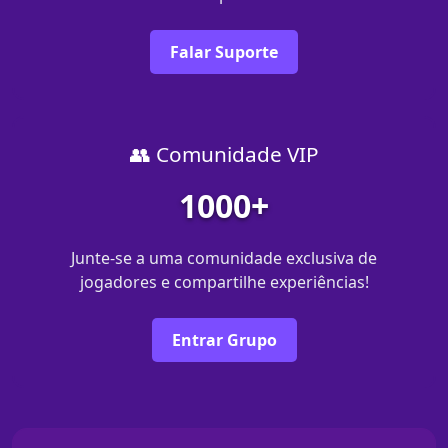
Falar Suporte
👥 Comunidade VIP
1000+
Junte-se a uma comunidade exclusiva de
jogadores e compartilhe experiências!
Entrar Grupo