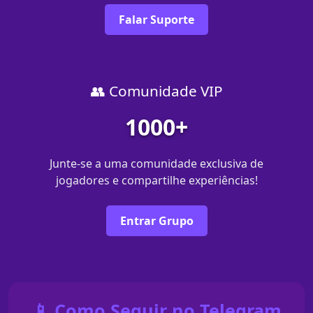
Falar Suporte
👥 Comunidade VIP
1000+
Junte-se a uma comunidade exclusiva de
jogadores e compartilhe experiências!
Entrar Grupo
📱 Como Seguir no Telegram