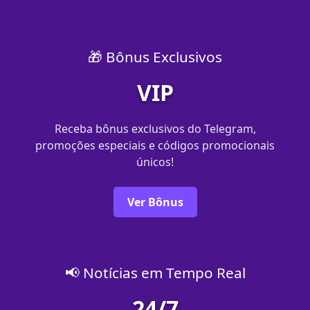
🎁 Bônus Exclusivos
VIP
Receba bônus exclusivos do Telegram,
promoções especiais e códigos promocionais
únicos!
Ver Bônus
📢 Notícias em Tempo Real
24/7