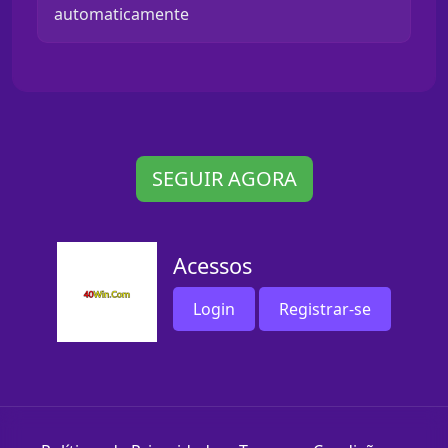
automaticamente
SEGUIR AGORA
Acessos
Login
Registrar-se