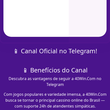
📱 Canal Oficial no Telegram!
📱 Benefícios do Canal
Descubra as vantagens de seguir a 40Win.Com no
Telegram
Com jogos populares e variedade imensa, a 40Win.Com
busca se tornar o principal cassino online do Brasil —
com suporte 24h de atendentes simpáticas.