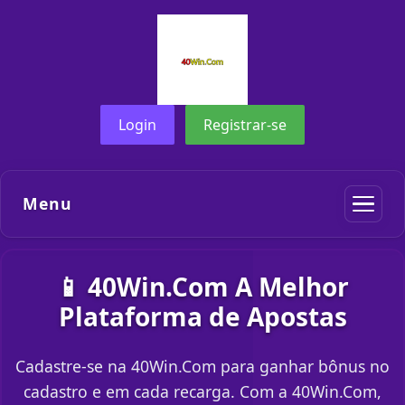
Login
Registrar-se
Menu
📱 40Win.Com A Melhor
Plataforma de Apostas
Cadastre-se na 40Win.Com para ganhar bônus no
cadastro e em cada recarga. Com a 40Win.Com,