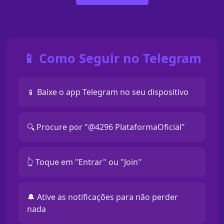
📱 Como Seguir no Telegram
📱 Baixe o app Telegram no seu dispositivo
🔍 Procure por "@4296 PlataformaOficial"
👆 Toque em "Entrar" ou "Join"
🔔 Ative as notificações para não perder
nada