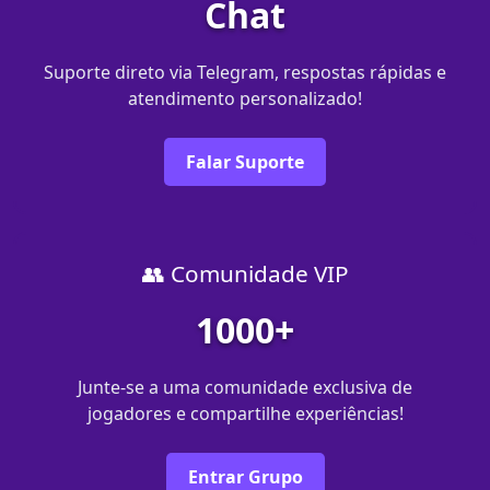
Chat
Suporte direto via Telegram, respostas rápidas e
atendimento personalizado!
Falar Suporte
👥 Comunidade VIP
1000+
Junte-se a uma comunidade exclusiva de
jogadores e compartilhe experiências!
Entrar Grupo