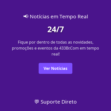
📢 Notícias em Tempo Real
24/7
Fique por dentro de todas as novidades,
promoções e eventos da 433Br.Com em tempo
real!
Ver Notícias
💬 Suporte Direto