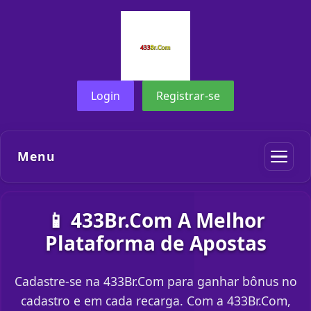
Login
Registrar-se
Menu
📱 433Br.Com A Melhor
Plataforma de Apostas
Cadastre-se na 433Br.Com para ganhar bônus no
cadastro e em cada recarga. Com a 433Br.Com,