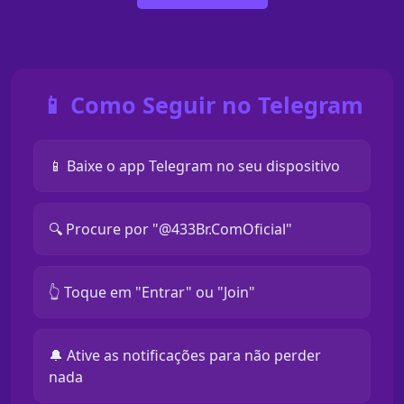
📱 Como Seguir no Telegram
📱 Baixe o app Telegram no seu dispositivo
🔍 Procure por "@433Br.ComOficial"
👆 Toque em "Entrar" ou "Join"
🔔 Ative as notificações para não perder
nada