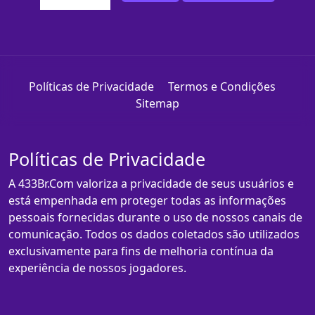
Políticas de Privacidade
Termos e Condições
Sitemap
Políticas de Privacidade
A 433Br.Com valoriza a privacidade de seus usuários e
está empenhada em proteger todas as informações
pessoais fornecidas durante o uso de nossos canais de
comunicação. Todos os dados coletados são utilizados
exclusivamente para fins de melhoria contínua da
experiência de nossos jogadores.