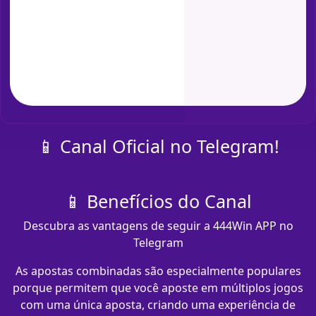
📱 Canal Oficial no Telegram!
📱 Benefícios do Canal
Descubra as vantagens de seguir a 444Win APP no
Telegram
As apostas combinadas são especialmente populares
porque permitem que você aposte em múltiplos jogos
com uma única aposta, criando uma experiência de