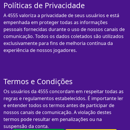
Políticas de Privacidade
A 4555 valoriza a privacidade de seus usuários e está
empenhada em proteger todas as informações
pessoais fornecidas durante o uso de nossos canais de
comunicação. Todos os dados coletados são utilizados
exclusivamente para fins de melhoria contínua da
experiência de nossos jogadores.
Termos e Condições
Os usuários da 4555 concordam em respeitar todas as
regras e regulamentos estabelecidos. É importante ler
e entender todos os termos antes de participar de
nossos canais de comunicação. A violação destes
termos pode resultar em penalizações ou na
suspensão da conta.