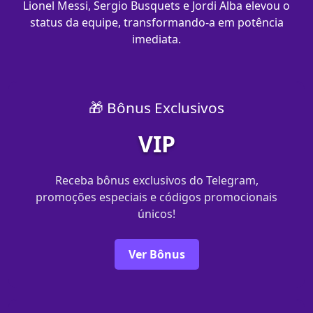
Lionel Messi, Sergio Busquets e Jordi Alba elevou o
status da equipe, transformando-a em potência
imediata.
🎁 Bônus Exclusivos
VIP
Receba bônus exclusivos do Telegram,
promoções especiais e códigos promocionais
únicos!
Ver Bônus