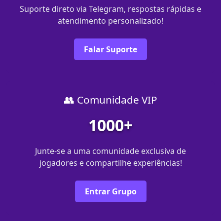
Suporte direto via Telegram, respostas rápidas e
atendimento personalizado!
Falar Suporte
👥 Comunidade VIP
1000+
Junte-se a uma comunidade exclusiva de
jogadores e compartilhe experiências!
Entrar Grupo