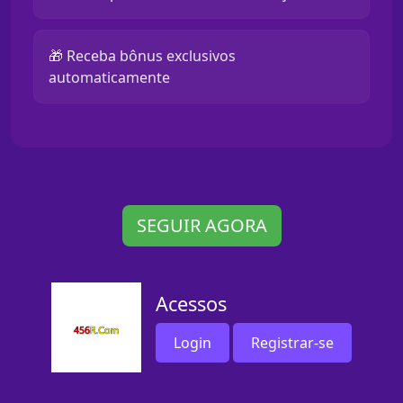
🎁 Receba bônus exclusivos
automaticamente
SEGUIR AGORA
Acessos
Login
Registrar-se