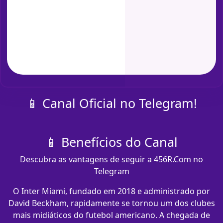
📱 Canal Oficial no Telegram!
📱 Benefícios do Canal
Descubra as vantagens de seguir a 456R.Com no
Telegram
O Inter Miami, fundado em 2018 e administrado por
David Beckham, rapidamente se tornou um dos clubes
mais midiáticos do futebol americano. A chegada de