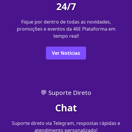
24/7
Fique por dentro de todas as novidades,
promoções e eventos da 46E Plataforma em
tempo real!
Ver Notícias
💬 Suporte Direto
Chat
Suporte direto via Telegram, respostas rápidas e
atendimento personalizado!