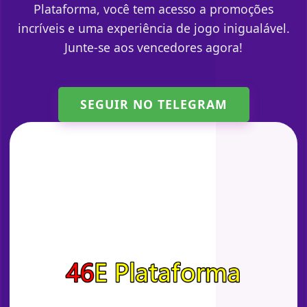
Plataforma, você tem acesso a promoções
incríveis e uma experiência de jogo inigualável.
Junte-se aos vencedores agora!
SEGUIR NO TELEGRAM