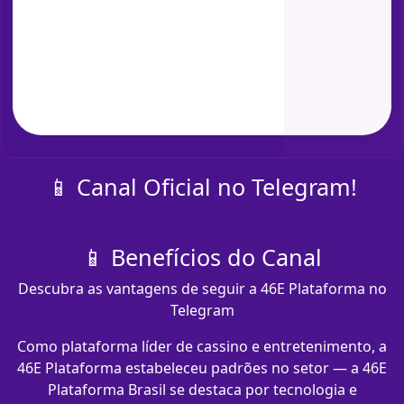
📱 Canal Oficial no Telegram!
📱 Benefícios do Canal
Descubra as vantagens de seguir a 46E Plataforma no
Telegram
Como plataforma líder de cassino e entretenimento, a
46E Plataforma estabeleceu padrões no setor — a 46E
Plataforma Brasil se destaca por tecnologia e