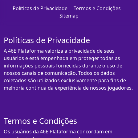
Políticas de Privacidade
Termos e Condições
Sitemap
Políticas de Privacidade
A 46E Plataforma valoriza a privacidade de seus
usuários e está empenhada em proteger todas as
informações pessoais fornecidas durante o uso de
nossos canais de comunicação. Todos os dados
coletados são utilizados exclusivamente para fins de
melhoria contínua da experiência de nossos jogadores.
Termos e Condições
Os usuários da 46E Plataforma concordam em