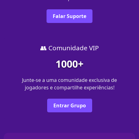
Falar Suporte
👥 Comunidade VIP
1000+
Junte-se a uma comunidade exclusiva de
jogadores e compartilhe experiências!
Entrar Grupo