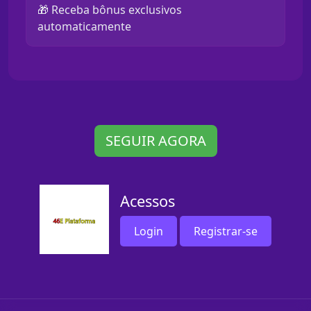
🎁 Receba bônus exclusivos
automaticamente
SEGUIR AGORA
Acessos
Login
Registrar-se