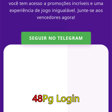
você tem acesso a promoções incríveis e uma
experiência de jogo inigualável. Junte-se aos
vencedores agora!
SEGUIR NO TELEGRAM