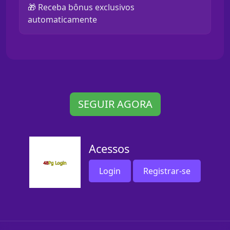
🎁 Receba bônus exclusivos
automaticamente
SEGUIR AGORA
Acessos
Login
Registrar-se