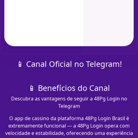
📱 Canal Oficial no Telegram!
📱 Benefícios do Canal
Descubra as vantagens de seguir a 48Pg Login no
Telegram
O app de cassino da plataforma 48Pg Login Brasil é
extremamente funcional — a 48Pg Login opera com
velocidade e estabilidade, oferecendo uma experiência