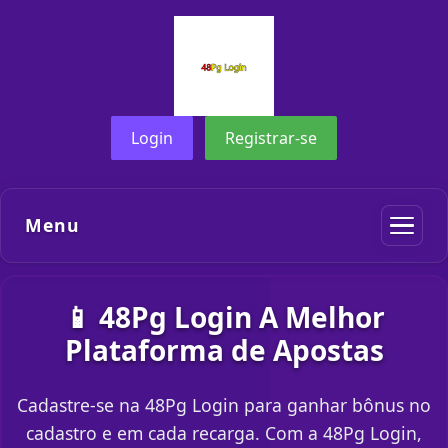
Login
Registrar-se
Menu
📱 48Pg Login A Melhor
Plataforma de Apostas
Cadastre-se na 48Pg Login para ganhar bônus no
cadastro e em cada recarga. Com a 48Pg Login,