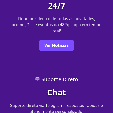
24/7
Fique por dentro de todas as novidades,
promoções e eventos da 48Pg Login em tempo
real!
Ver Notícias
💬 Suporte Direto
Chat
Suporte direto via Telegram, respostas rápidas e
atendimento personalizado!