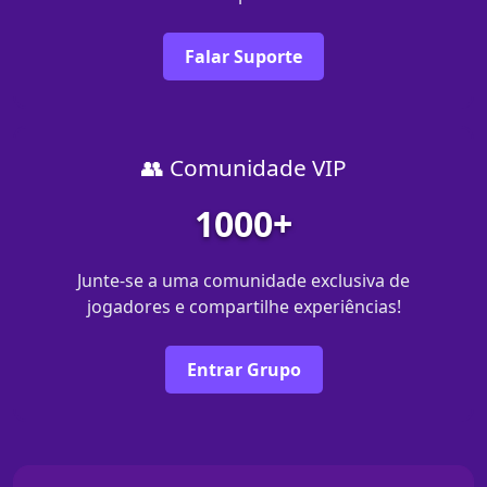
Falar Suporte
👥 Comunidade VIP
1000+
Junte-se a uma comunidade exclusiva de
jogadores e compartilhe experiências!
Entrar Grupo