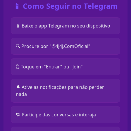
📱 Como Seguir no Telegram
📱 Baixe o app Telegram no seu dispositivo
🔍 Procure por "@4J4J.ComOficial"
👆 Toque em "Entrar" ou "Join"
🔔 Ative as notificações para não perder
nada
💬 Participe das conversas e interaja