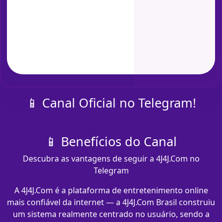
📱 Canal Oficial no Telegram!
📱 Benefícios do Canal
Descubra as vantagens de seguir a 4J4J.Com no
Telegram
A 4J4J.Com é a plataforma de entretenimento online
mais confiável da internet — a 4J4J.Com Brasil construiu
um sistema realmente centrado no usuário, sendo a