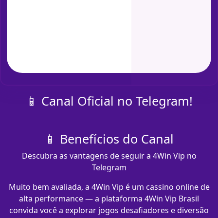
📱 Canal Oficial no Telegram!
📱 Benefícios do Canal
Descubra as vantagens de seguir a 4Win Vip no
Telegram
Muito bem avaliada, a 4Win Vip é um cassino online de
alta performance — a plataforma 4Win Vip Brasil
convida você a explorar jogos desafiadores e diversão