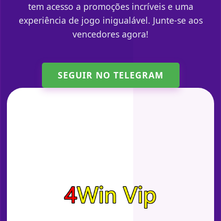
tem acesso a promoções incríveis e uma
experiência de jogo inigualável. Junte-se aos
vencedores agora!
SEGUIR NO TELEGRAM