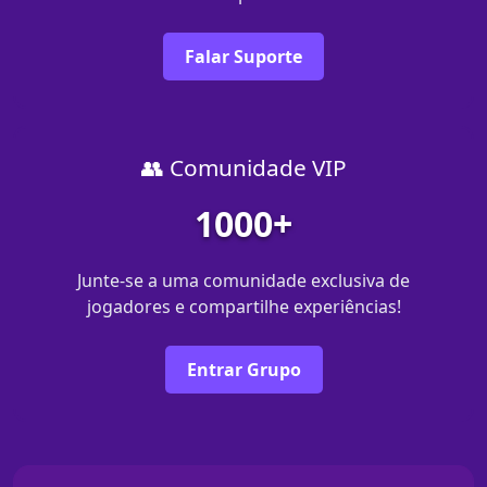
Falar Suporte
👥 Comunidade VIP
1000+
Junte-se a uma comunidade exclusiva de
jogadores e compartilhe experiências!
Entrar Grupo