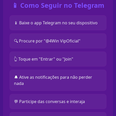
📱 Como Seguir no Telegram
📱 Baixe o app Telegram no seu dispositivo
🔍 Procure por "@4Win VipOficial"
👆 Toque em "Entrar" ou "Join"
🔔 Ative as notificações para não perder
nada
💬 Participe das conversas e interaja