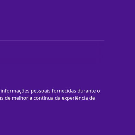
s informações pessoais fornecidas durante o
ns de melhoria contínua da experiência de