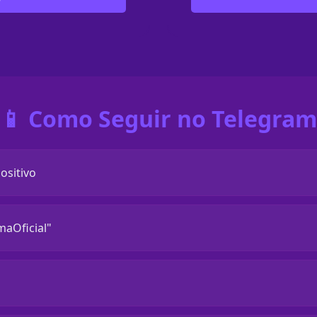
📱 Como Seguir no Telegram
ositivo
maOficial"