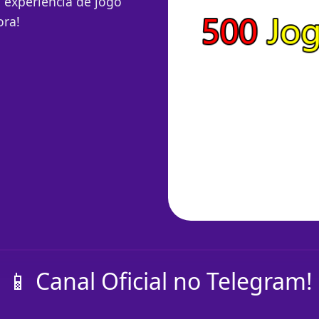
 experiência de jogo
ora!
📱 Canal Oficial no Telegram!