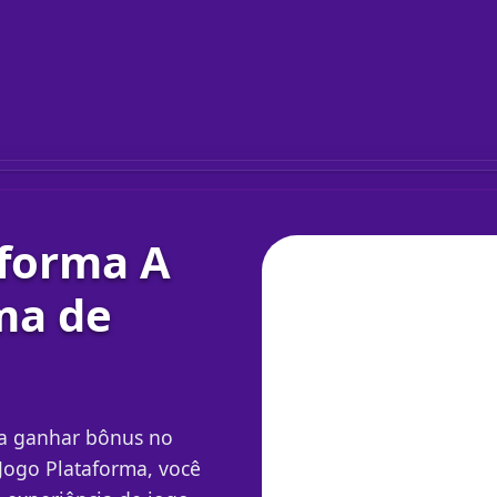
aforma A
ma de
ra ganhar bônus no
Jogo Plataforma, você