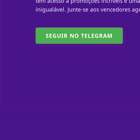
tem acesso a promoções incríveis e uma
inigualável. Junte-se aos vencedores ag
SEGUIR NO TELEGRAM