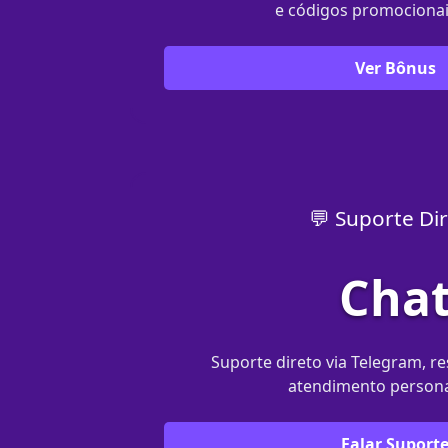
e códigos promocionai
Ver Bônus
💬 Suporte Di
Cha
Suporte direto via Telegram, r
atendimento persona
Falar Suport