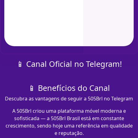
📱 Canal Oficial no Telegram!
📱 Benefícios do Canal
Descubra as vantagens de seguir a 505Brl no Telegram
A 505Brl criou uma plataforma móvel moderna e
sofisticada — a 505Brl Brasil está em constante
crescimento, sendo hoje uma referência em qualidade
e reputação.