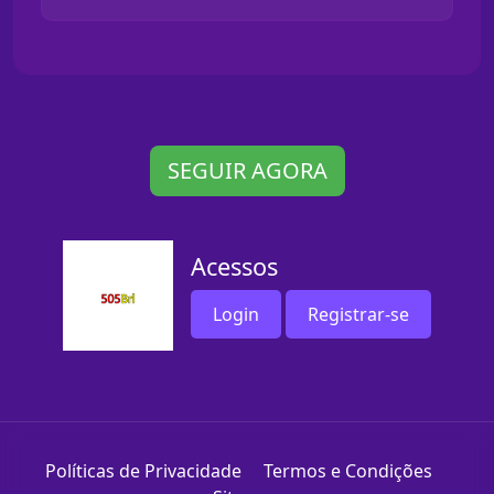
SEGUIR AGORA
Acessos
Login
Registrar-se
Políticas de Privacidade
Termos e Condições