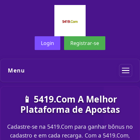
Login
Registrar-se
Menu
📱 5419.Com A Melhor
Plataforma de Apostas
Cadastre-se na 5419.Com para ganhar bônus no
cadastro e em cada recarga. Com a 5419.Com,