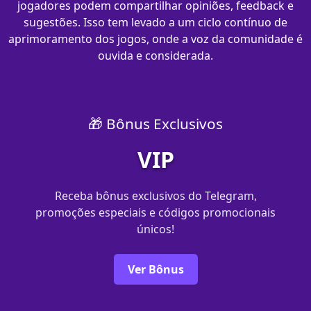
jogadores podem compartilhar opiniões, feedback e
sugestões. Isso tem levado a um ciclo contínuo de
aprimoramento dos jogos, onde a voz da comunidade é
ouvida e considerada.
🎁 Bônus Exclusivos
VIP
Receba bônus exclusivos do Telegram,
promoções especiais e códigos promocionais
únicos!
Ver Bônus