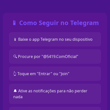
📱 Como Seguir no Telegram
📱 Baixe o app Telegram no seu dispositivo
🔍 Procure por "@5419.ComOficial"
👆 Toque em "Entrar" ou "Join"
🔔 Ative as notificações para não perder
nada