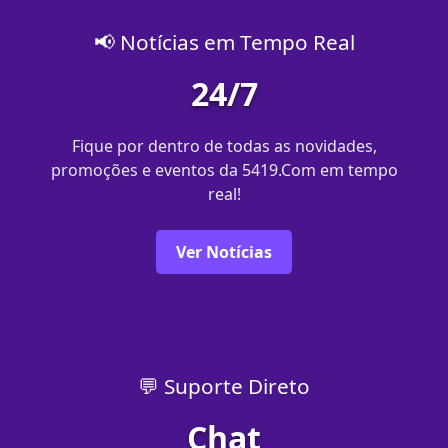
📢 Notícias em Tempo Real
24/7
Fique por dentro de todas as novidades,
promoções e eventos da 5419.Com em tempo
real!
Ver Notícias
💬 Suporte Direto
Chat