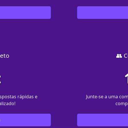
reto
👥 
t
espostas rápidas e
Junte-se a uma com
lizado!
compa
e