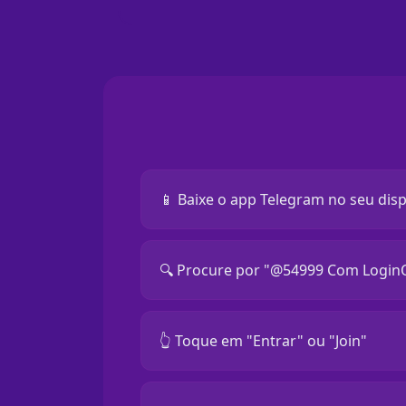
📱 Baixe o app Telegram no seu disp
🔍 Procure por "@54999 Com LoginO
👆 Toque em "Entrar" ou "Join"