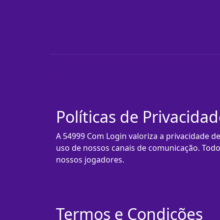
Políticas de Privacida
A 54999 Com Login valoriza a privacidade 
uso de nossos canais de comunicação. Todos
nossos jogadores.
Termos e Condições