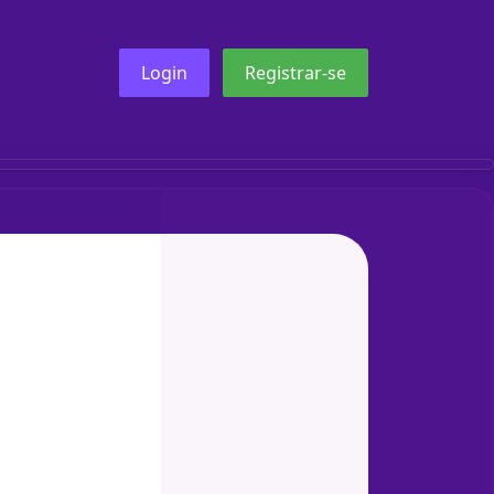
Login
Registrar-se