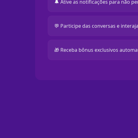
🔔 Ative as notificações para não p
💬 Participe das conversas e interaj
🎁 Receba bônus exclusivos autom