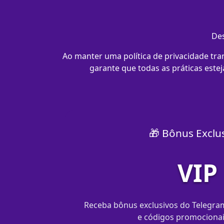
Des
Ao manter uma política de privacidade tra
garante que todas as práticas est
🎁 Bônus Exclu
VIP
Receba bônus exclusivos do Telegra
e códigos promocionai