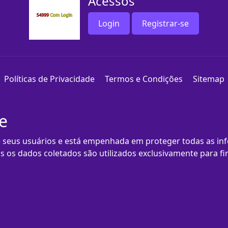
Acessos
Login
Registrar-se
Políticas de Privacidade
Termos e Condições
Sitemap
de
de seus usuários e está empenhada em proteger todas as in
 os dados coletados são utilizados exclusivamente para fi