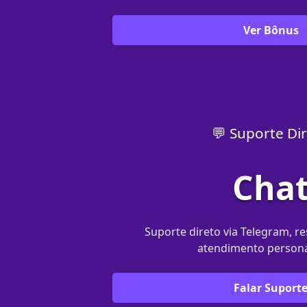
Ver Bônus
💬 Suporte Di
Cha
Suporte direto via Telegram, r
atendimento persona
Falar Suport