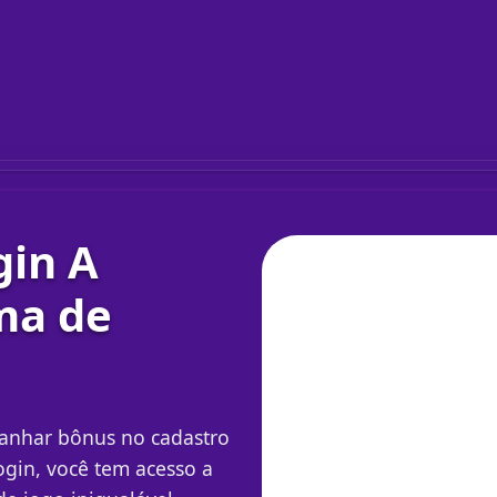
gin A
ma de
anhar bônus no cadastro
gin, você tem acesso a