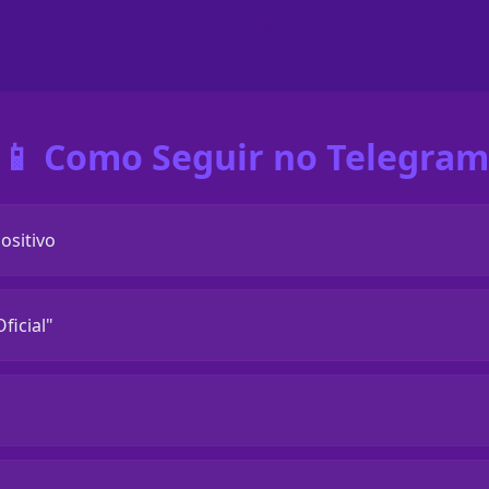
📱 Como Seguir no Telegram
ositivo
ficial"