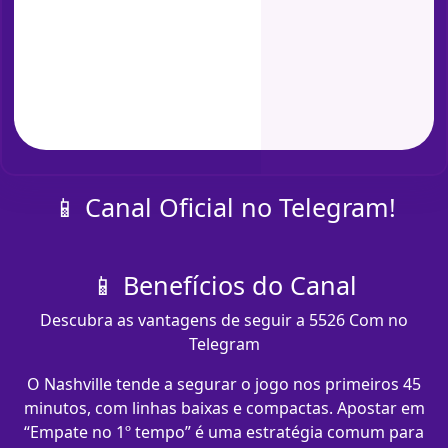
📱 Canal Oficial no Telegram!
📱 Benefícios do Canal
Descubra as vantagens de seguir a 5526 Com no
Telegram
O Nashville tende a segurar o jogo nos primeiros 45
minutos, com linhas baixas e compactas. Apostar em
“Empate no 1º tempo” é uma estratégia comum para