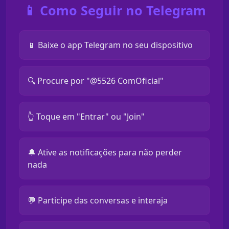
📱 Como Seguir no Telegram
📱 Baixe o app Telegram no seu dispositivo
🔍 Procure por "@5526 ComOficial"
👆 Toque em "Entrar" ou "Join"
🔔 Ative as notificações para não perder
nada
💬 Participe das conversas e interaja