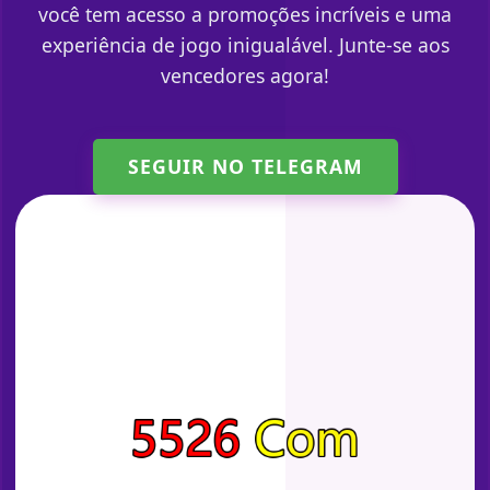
você tem acesso a promoções incríveis e uma
experiência de jogo inigualável. Junte-se aos
vencedores agora!
SEGUIR NO TELEGRAM