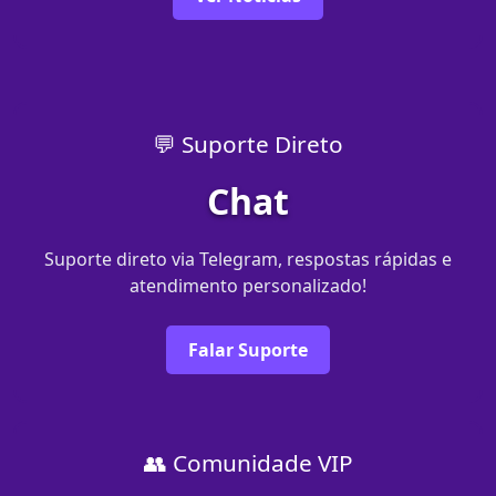
💬 Suporte Direto
Chat
Suporte direto via Telegram, respostas rápidas e
atendimento personalizado!
Falar Suporte
👥 Comunidade VIP