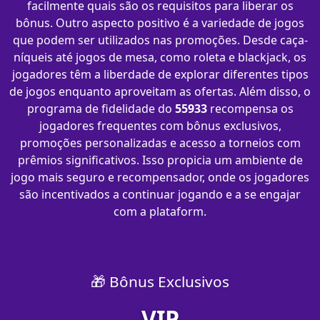
facilmente quais são os requisitos para liberar os
bônus. Outro aspecto positivo é a variedade de jogos
que podem ser utilizados nas promoções. Desde caça-
níqueis até jogos de mesa, como roleta e blackjack, os
jogadores têm a liberdade de explorar diferentes tipos
de jogos enquanto aproveitam as ofertas. Além disso, o
programa de fidelidade do
55933
recompensa os
jogadores frequentes com bônus exclusivos,
promoções personalizadas e acesso a torneios com
prêmios significativos. Isso propicia um ambiente de
jogo mais seguro e recompensador, onde os jogadores
são incentivados a continuar jogando e a se engajar
com a plataform.
🎁 Bônus Exclusivos
VIP