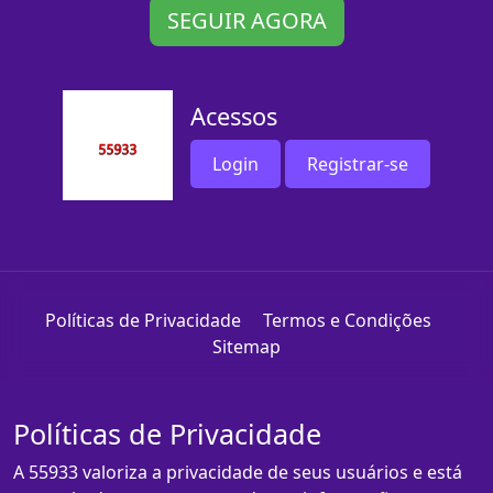
SEGUIR AGORA
Acessos
Login
Registrar-se
Políticas de Privacidade
Termos e Condições
Sitemap
Políticas de Privacidade
A 55933 valoriza a privacidade de seus usuários e está