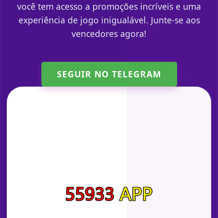
você tem acesso a promoções incríveis e uma
experiência de jogo inigualável. Junte-se aos
vencedores agora!
SEGUIR NO TELEGRAM